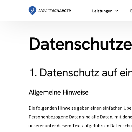
Leistungen
Datenschutze
Hardware
Beratung
Installation
1. Datenschutz auf ei
Betrieb & Abrechnun
Service & Wartung
Allgemeine Hinweise
L
Die folgenden Hinweise geben einen einfachen Über
Personenbezogene Daten sind alle Daten, mit dene
unserer unter diesem Text aufgeführten Datenschu