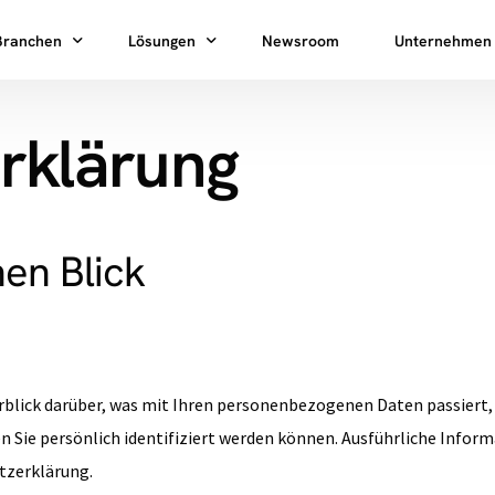
Branchen
Lösungen
Newsroom
Unternehmen
rklärung
HPC-Ladeparks
Charging as a Service
Über uns
AC-Ladeparks
Reliability as a Service
Mobile Heroe
Karriere
Immobilienwirtschaft
Rental
JOIN
nen Blick
ChargePark Pro
g
Energieversorger
Nachhaltigkei
CPO
Flotten
HomeCharge Pro
Presse
B2B
ogistik
Investor Relat
Kontakt
blick darüber, was mit Ihren personenbezogenen Daten passiert,
n Sie persönlich identifiziert werden können. Ausführliche In
tzerklärung.