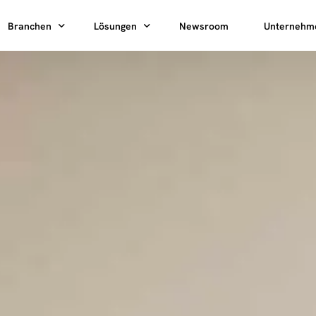
Branchen
Lösungen
Newsroom
Unternehm
HPC-Ladeparks
Charging as a Service
Über uns
AC-Ladeparks
Reliability as a Service
Mobile Her
Karriere
Immobilienwirtschaft
Rental
ChargePark Pro
nung
Energieversorger
Nachhaltigk
CPO
g
Flotten
HomeCharge Pro
Presse
B2B
Logistik
Investor Re
Kontakt