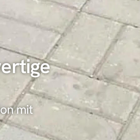
ertige
on mit