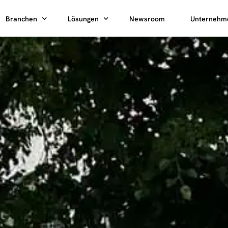
Branchen
Lösungen
Newsroom
Unternehm
HPC-Ladeparks
Charging as a Service
Über uns
AC-Ladeparks
Reliability as a Service
Mobile Her
Karriere
Immobilienwirtschaft
Rental
ChargePark Pro
nung
Energieversorger
Nachhaltigk
CPO
g
Flotten
HomeCharge Pro
Presse
B2B
Logistik
Investor Re
Kontakt