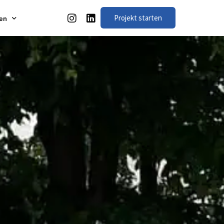
Projekt starten
en
oes
JOIN US!
eit
lations