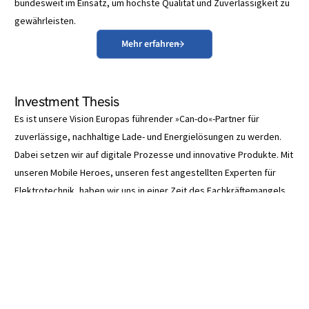
bundesweit im Einsatz, um höchste Qualität und Zuverlässigkeit zu
gewährleisten.
Mehr erfahren
Investment Thesis
Es ist unsere Vision Europas führender »Can-do«-Partner für
zuverlässige, nachhaltige Lade- und Energielösungen zu werden.
Projekt starten
Dabei setzen wir auf digitale Prozesse und innovative Produkte. Mit
unseren Mobile Heroes, unseren fest angestellten Experten für
Elektrotechnik, haben wir uns in einer Zeit des Fachkräftemangels
einen wesentlichen Wettbewerbsvorteil erarbeitet. Entdecken sind
die Gründe, warum Sie in Service4Charger investieren sollten:
Nachhaltiges Wachstum
: Kontinuierliche Expansion und
steigende Nachfrage nach Lösungen für Ladeinfrastruktur
und Energiemanagement.
Projektkompetenz:
Hervorragend geschulte Mobile