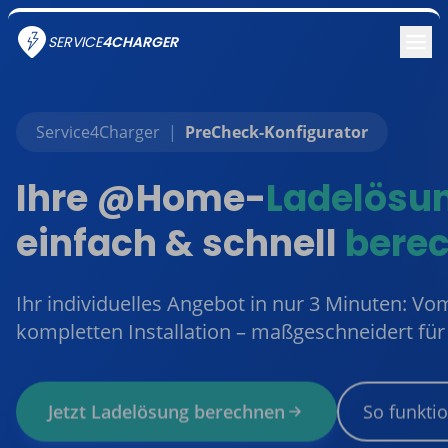
SERVICE
4CHARGER
Service4Charger
|
PreCheck-Konfigurator
Ihre @Home-
Ladelösu
einfach & schnell
bere
Ihr individuelles Angebot in nur 3 Minuten: Vo
kompletten Installation – maßgeschneidert für
Jetzt Ladelösung berechnen
So funktio