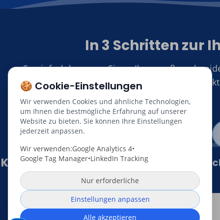
In 3 Schritten zur 
So einfach kommen Sie zu Ihrer maßgeschneide
ohne versteck
🍪 Cookie-Einstellungen
Wir verwenden Cookies und ähnliche Technologien,
um Ihnen die bestmögliche Erfahrung auf unserer
Website zu bieten. Sie können Ihre Einstellungen
jederzeit anpassen.
1
Wir verwenden:
Google Analytics 4
•
Google Tag Manager
•
LinkedIn Tracking
Kostenlose Preiskalkulation
Persönli
Nur erforderliche
Einstellungen anpassen
Alle akzeptieren