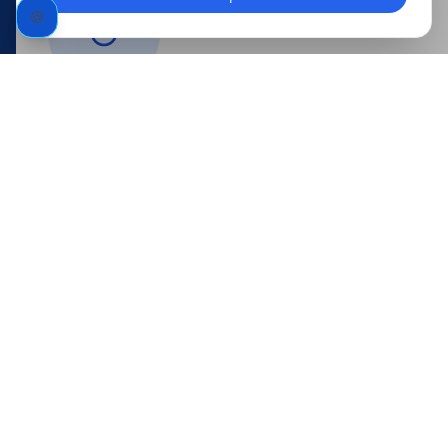
🍪
Kostenlose Preiskalkulation
In nur 3 Minuten ermitteln Sie online Ihre i
transparenter Preiskalkulation.
Geben Sie Ihre Anforderungen ein und erhalten S
Kostenaufstellung. Der PreCheck-Konfigurator b
Faktoren für Ihre optimale Ladelösung – vom An
Ihre Vorteile:
Sofortige Preisberechnung
Nur 3 Minuten Zeitaufwand
Transparente Kostenübersicht