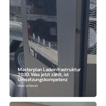
Service4Charger und Get it Done
stärken Wachstum und operative
Skalierbarkeit durch neue
Investorenstruktur und
erweitertes Management
mehr erfahren
Masterplan Ladeinfrastruktur
2030: Was jetzt zählt, ist
Umsetzungskompetenz
Mehr erfahren