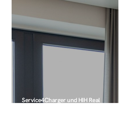
Masterplan Ladeinfrastruktur
2030: Was jetzt zählt, ist
Umsetzungskompetenz
mehr erfahren
Projekt starten
Service4Charger und HIH Real
Estate schließen strategische
Partnerschaft für bis zu 25.000
Ladepunkte
Mehr erfahren